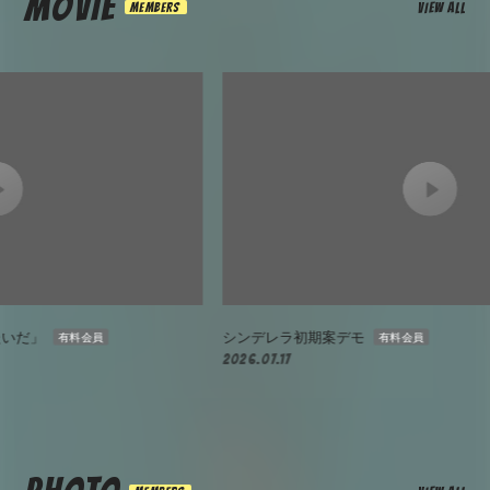
MOVIE
VIEW ALL
シンデレラ初期案デモ
w
有料会員
2026.07.17
20