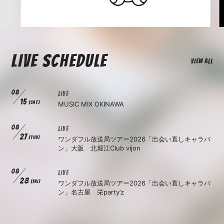
LIVE SCHEDULE
VIEW ALL
08
LIVE
15
[SAT]
MUSIC MIX OKINAWA
08
LIVE
27
[THU]
ワンダフル放送局ツアー2026「出会い直しキャラバ
ン」大阪 北堀江Club vijon
08
LIVE
28
[FRI]
ワンダフル放送局ツアー2026「出会い直しキャラバ
ン」名古屋 栄party’z