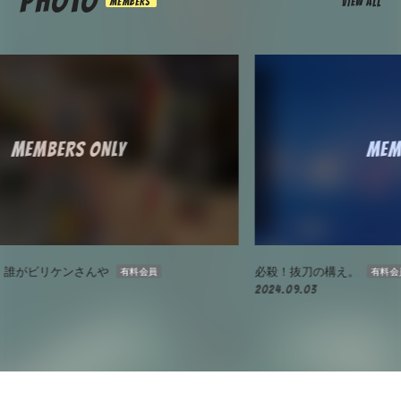
PHOTO
VIEW ALL
必殺！抜刀の構え。
ス
有料会員
2024.09.03
20