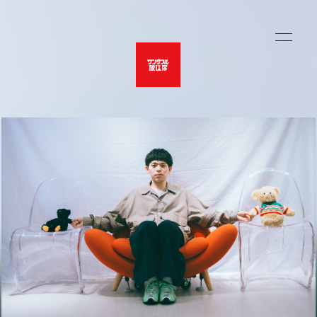
HOME
LIVE SCHEDULE
MUSIC VIDEO
OFFICIAL SHOP
UNERU
MOVIE
PHOTO
PROFILE