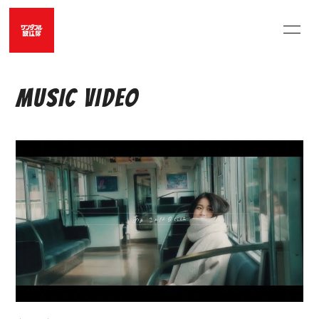
HOME
LIVE SCHEDULE
MUSIC VIDEO
MUSIC VIDEO
OFFICIAL SHOP
UNERU
MOVIE
PHOTO
PROFILE